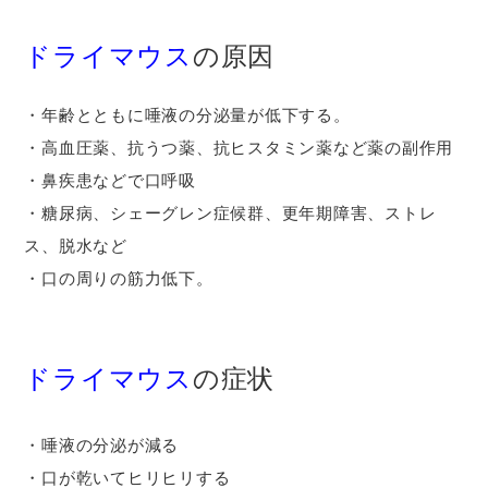
ドライマウス
の原因
・
年齢とともに唾液の分泌量が低下する。
・
高血圧薬、抗うつ薬、抗ヒスタミン薬など薬の副作用
・
鼻疾患などで口呼吸
・
糖尿病、シェーグレン症候群、更年期障害、ストレ
ス、脱水など
・
口の周りの筋力低下。
ドライマウス
の症状
・唾液の分泌が減る
・口が乾いてヒリヒリする