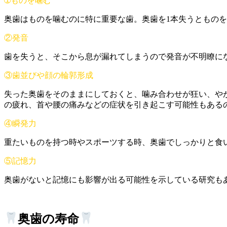
➀ものを噛む
奥歯はものを噛むのに特に重要な歯。奥歯を1本失うとものを
②発音
歯を失うと、そこから息が漏れてしまうので発音が不明瞭に
③歯並びや顔の輪郭形成
失った奥歯をそのままにしておくと、噛み合わせが狂い、や
の疲れ、首や腰の痛みなどの症状を引き起こす可能性もある
④瞬発力
重たいものを持つ時やスポーツする時、奥歯でしっかりと食
⑤記憶力
奥歯がないと記憶にも影響が出る可能性を示している研究も
奥歯の寿命